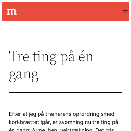
Spring
til
indhold
Tre ting på én
gang
Efter at jeg på trænerens opfordring smed
korkbrættet igår, er svømning nu tre ting på
én gang: Arme, ben, vejrtrækning. Det går