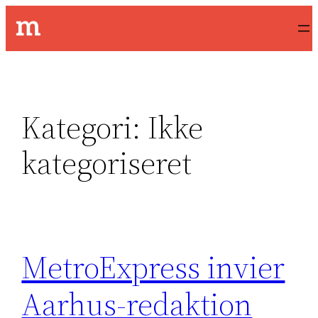
Spring
til
indhold
Kategori:
Ikke
kategoriseret
MetroExpress invier
Aarhus-redaktion