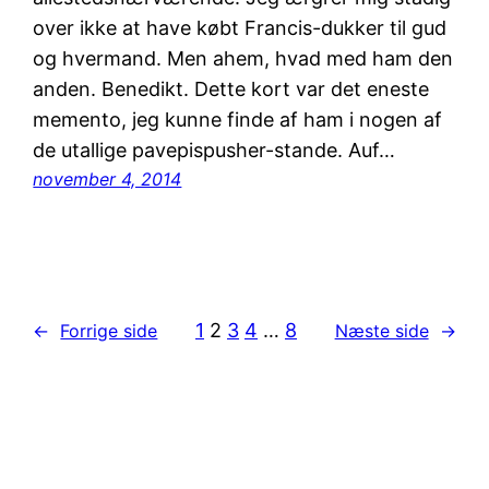
over ikke at have købt Francis-dukker til gud
og hvermand. Men ahem, hvad med ham den
anden. Benedikt. Dette kort var det eneste
memento, jeg kunne finde af ham i nogen af
de utallige pavepispusher-stande. Auf…
november 4, 2014
1
2
3
4
…
8
←
Forrige side
Næste side
→