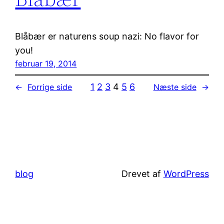
Blåbær er naturens soup nazi: No flavor for
you!
februar 19, 2014
1
2
3
4
5
6
←
Forrige side
Næste side
→
blog
Drevet af
WordPress